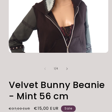
Open
media
1
in
of
1
/
4
modal
Velvet Bunny Beanie
- Mint 56 cm
Regular
Sale
€15,00 EUR
€37,00 EUR
Sale