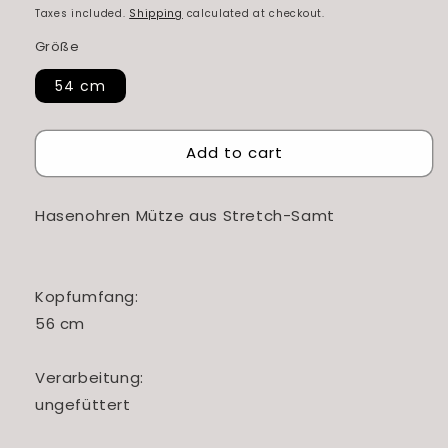
price
price
Taxes included.
Shipping
calculated at checkout.
Größe
54 cm
Add to cart
Hasenohren Mütze aus Stretch-Samt
Kopfumfang:
56 cm
Verarbeitung:
ungefüttert