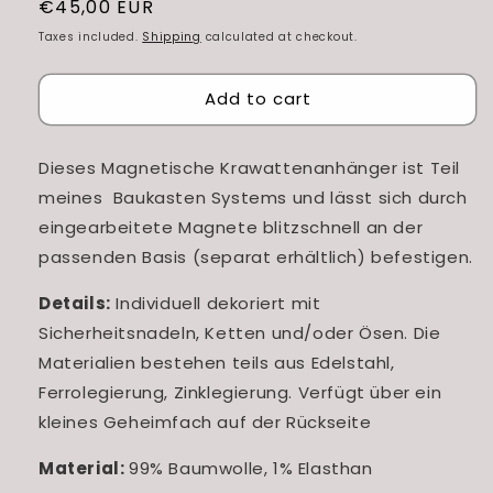
Regular
€45,00 EUR
price
Taxes included.
Shipping
calculated at checkout.
Add to cart
Dieses Magnetische Krawattenanhänger ist Teil
meines Baukasten Systems und lässt sich durch
eingearbeitete Magnete blitzschnell an der
passenden Basis (separat erhältlich) befestigen.
Details:
Individuell dekoriert mit
Sicherheitsnadeln, Ketten und/oder Ösen. Die
Materialien bestehen teils aus Edelstahl,
Ferrolegierung, Zinklegierung. Verfügt über ein
kleines Geheimfach auf der Rückseite
Material:
99% Baumwolle, 1% Elasthan