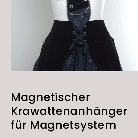
Open
media
1
in
modal
Magnetischer
Krawattenanhänger
für Magnetsystem