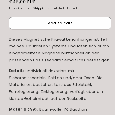
Regular
€45,00 EUR
price
Taxes included.
Shipping
calculated at checkout.
Add to cart
Dieses Magnetische Krawattenanhänger ist Teil
meines Baukasten Systems und lässt sich durch
eingearbeitete Magnete blitzschnell an der
passenden Basis (separat erhältlich) befestigen.
Details:
Individuell dekoriert mit
Sicherheitsnadeln, Ketten und/oder Ösen. Die
Materialien bestehen teils aus Edelstahl,
Ferrolegierung, Zinklegierung. Verfügt über ein
kleines Geheimfach auf der Rückseite
Material:
99% Baumwolle, 1% Elasthan