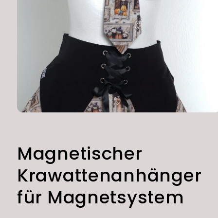
Open
media
1
in
modal
Magnetischer
Krawattenanhänger
für Magnetsystem