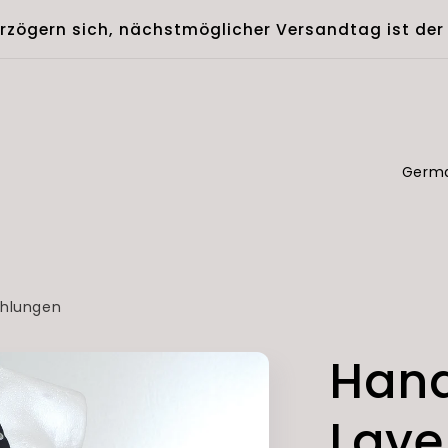
erzögern sich, nächstmöglicher Versandtag ist der
C
o
u
n
t
hlungen
r
Han
y
/
Laye