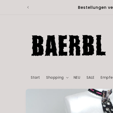
Skip to
Bestellungen v
content
Start
Shopping
NEU
SALE
Empfe
Skip to
product
information