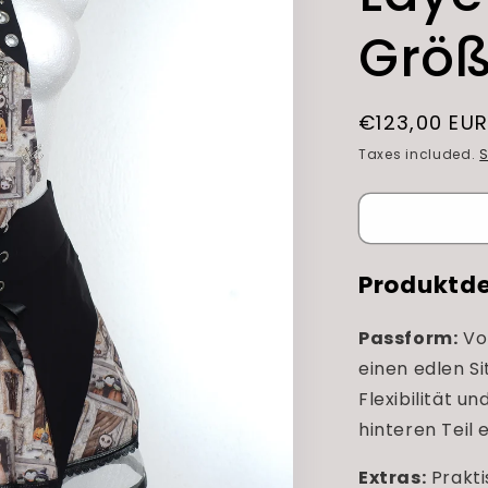
r
e
Größ
g
i
Regular
€123,00 EU
o
price
Taxes included.
S
n
Produktde
Passform:
Vor
einen edlen Si
Flexibilität u
hinteren Teil
Extras:
Prakti