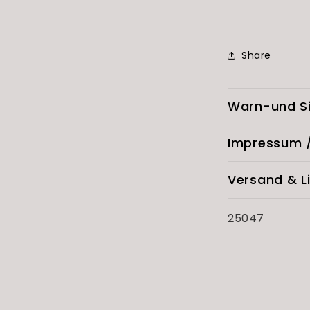
Share
Warn-und Si
Impressum /
Versand & L
SKU:
25047