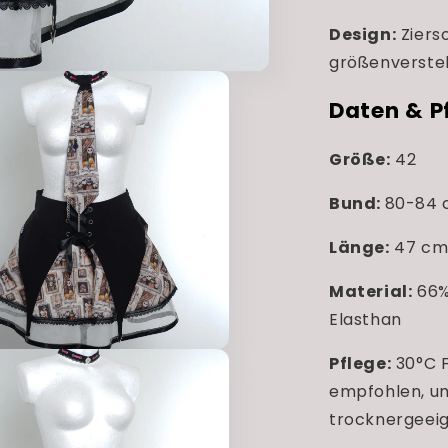
Design:
Ziersc
größenverstel
Daten & P
Größe:
42
Bund:
80-84
Länge:
47 cm 
Material:
66%
Elasthan
Pflege:
30°C 
empfohlen, um
trocknergeeig