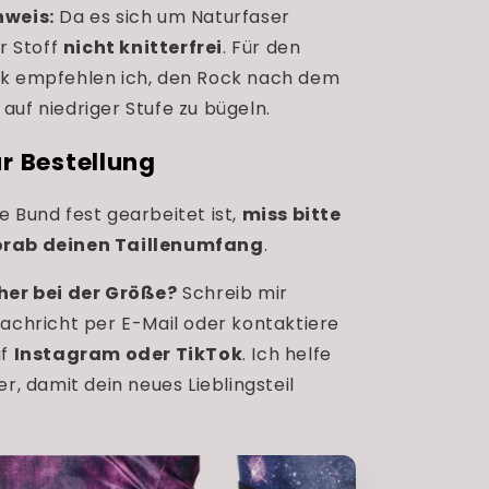
nweis:
Da es sich um Naturfaser
er Stoff
nicht knitterfrei
. Für den
k empfehlen ich, den Rock nach dem
auf niedriger Stufe zu bügeln.
ur Bestellung
e Bund fest gearbeitet ist,
miss bitte
orab deinen Taillenumfang
.
her bei der Größe?
Schreib mir
Nachricht per E-Mail oder kontaktiere
uf
Instagram oder TikTok
. Ich helfe
er, damit dein neues Lieblingsteil