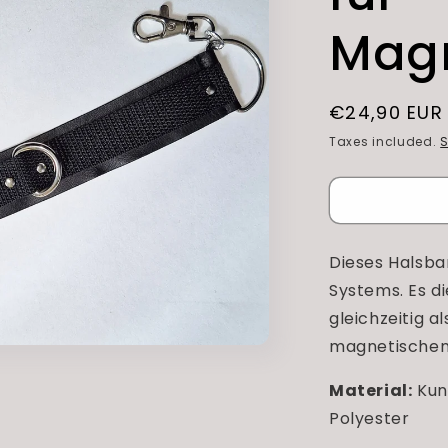
r
e
Mag
g
i
Regular
€24,90 EUR
o
price
Taxes included.
S
n
Dieses Halsba
Systems. Es di
gleichzeitig a
magnetischen
Material:
Kun
Polyester