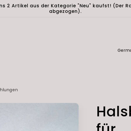
ns 2 Artikel aus der Kategorie "Neu" kaufst! (Der
abgezogen).
C
o
u
n
t
hlungen
r
Hals
y
/
für