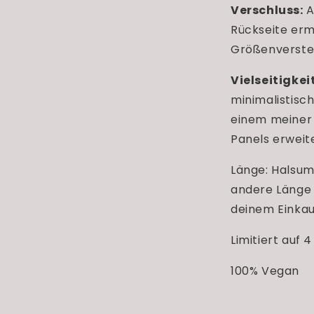
Verschluss:
A
Rückseite ermö
Größenverstel
Vielseitigkeit
minimalistisc
einem meiner 
Panels erweit
Länge: Halsum
andere Länge 
deinem Einka
Limitiert auf 
100% Vegan