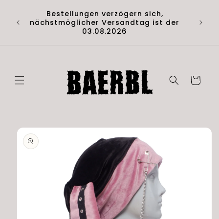
Direkt
Hol di
zum
Bestellungen verzögern sich,
Artik
Inhalt
nächstmöglicher Versandtag ist der
(D
03.08.2026
Warenkorb
duktinformationen
ingen