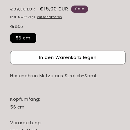
Normaler
Verkaufspreis
€15,00 EUR
€39,00 EUR
Sale
Preis
Inkl. MwSt Zzgl.
Versandkosten
Größe
56 cm
In den Warenkorb legen
Hasenohren Mütze aus Stretch-Samt
Kopfumfang:
56 cm
Verarbeitung: