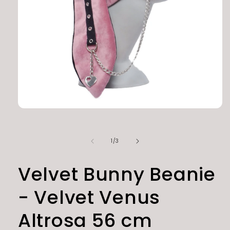
Medien
1
in
Modal
von
1
/
3
öffnen
Velvet Bunny Beanie
- Velvet Venus
Altrosa 56 cm