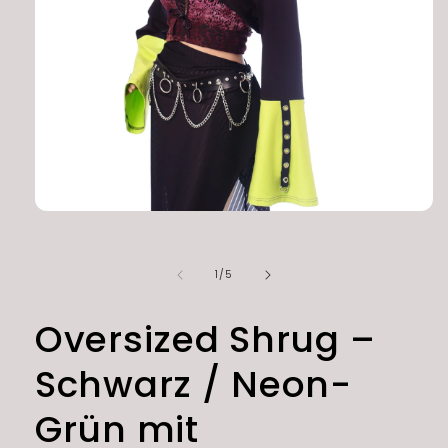
Medien
1
in
Modal
von
1
/
5
öffnen
Oversized Shrug –
Schwarz / Neon-
Grün mit