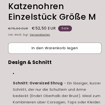
Katzenohren
Einzelstück Größe M
Normaler
Verkaufspreis
€52,50 EUR
€75,00 EUR
Sale
Preis
Inkl. MwSt Zzgl.
Versandkosten
In den Warenkorb legen
Design & Schnitt
Schnitt:
Oversized Shrug
– Ein lässiger, kurzer
Schnitt, der nur die Schultern und Arme
bedeckt (Endet Oberhalb der Brust). Ideal zum
Kombinieren über Corsagen, Tops oder Kleider.