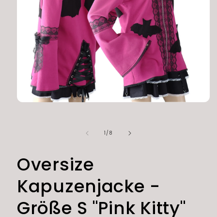
Medien
1
in
Modal
von
1
/
8
öffnen
Oversize
Kapuzenjacke -
Größe S "Pink Kitty"