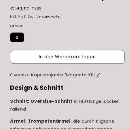
Normaler
€169,90 EUR
Preis
Inkl. MwSt Zzgl.
Versandkosten
Größe
S
In den Warenkorb legen
Oversize Kapuzenjacke "Magenta Kitty"
Design & Schnitt
Schnitt:
Oversize-Schnitt
in Hüftlänge. Locker
fallend
Ärmel:
Trompetenärmel
, die durch filigrane
schwarze Spitzenborten akzentuiert werden.