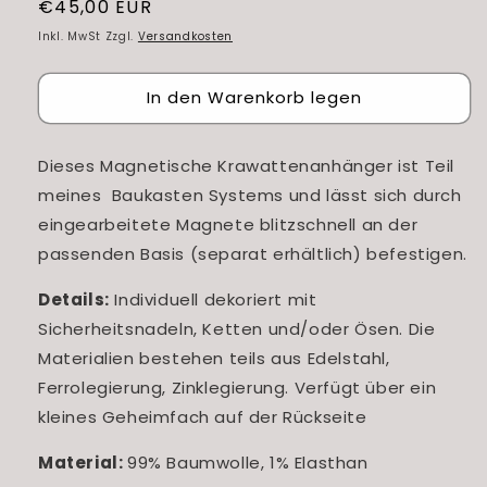
Normaler
€45,00 EUR
Preis
Inkl. MwSt Zzgl.
Versandkosten
In den Warenkorb legen
Dieses Magnetische Krawattenanhänger ist Teil
meines Baukasten Systems und lässt sich durch
eingearbeitete Magnete blitzschnell an der
passenden Basis (separat erhältlich) befestigen.
Details:
Individuell dekoriert mit
Sicherheitsnadeln, Ketten und/oder Ösen. Die
Materialien bestehen teils aus Edelstahl,
Ferrolegierung, Zinklegierung. Verfügt über ein
kleines Geheimfach auf der Rückseite
Material:
99% Baumwolle, 1% Elasthan