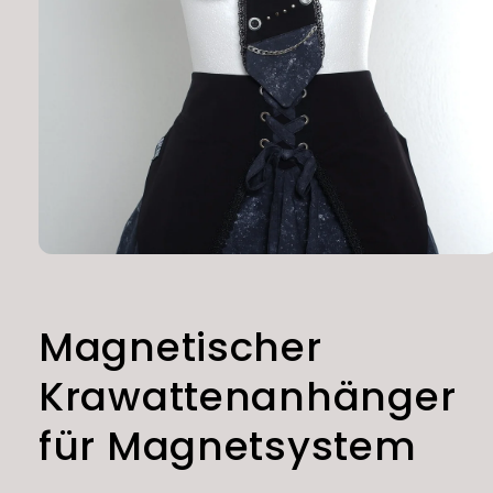
Medien
1
in
Modal
öffnen
Magnetischer
Krawattenanhänger
für Magnetsystem