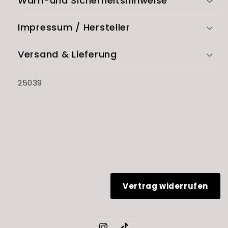
Warn-und Sicherheitshinweise
Impressum / Hersteller
Versand & Lieferung
SKU:
25039
Vertrag widerrufen