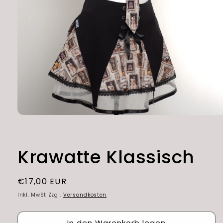
Medien
1
in
Modal
öffnen
Krawatte Klassisch
Normaler
€17,00 EUR
Preis
Inkl. MwSt Zzgl.
Versandkosten
In den Warenkorb legen