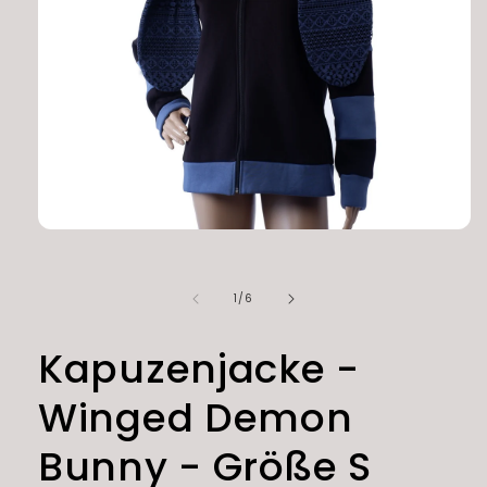
Medien
1
in
Modal
von
1
/
6
öffnen
Kapuzenjacke -
Winged Demon
Bunny - Größe S