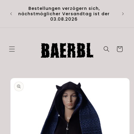
Direkt
Hol di
zum
Bestellungen verzögern sich,
Artik
Inhalt
nächstmöglicher Versandtag ist der
(D
03.08.2026
Warenkorb
duktinformationen
ingen