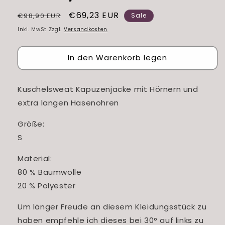
Normaler
Verkaufspreis
€69,23 EUR
€98,90 EUR
Sale
Preis
Inkl. MwSt Zzgl.
Versandkosten
In den Warenkorb legen
Kuschelsweat Kapuzenjacke mit Hörnern und
extra langen Hasenohren
Größe:
S
Material:
80 % Baumwolle
20 % Polyester
Um länger Freude an diesem Kleidungsstück zu
haben empfehle ich dieses bei 30° auf links zu