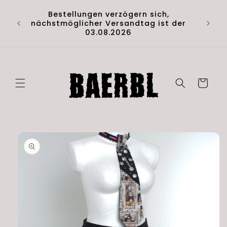
Direkt
Hol di
zum
Bestellungen verzögern sich,
Artik
Inhalt
nächstmöglicher Versandtag ist der
(D
03.08.2026
Warenkorb
duktinformationen
ingen