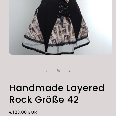
Medien
1
in
Modal
von
1
/
9
öffnen
Handmade Layered
Rock Größe 42
Normaler
€123,00 EUR