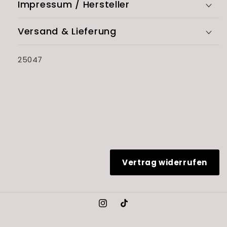
Impressum / Hersteller
Versand & Lieferung
SKU:
25047
Vertrag widerrufen
Instagram
TikTok